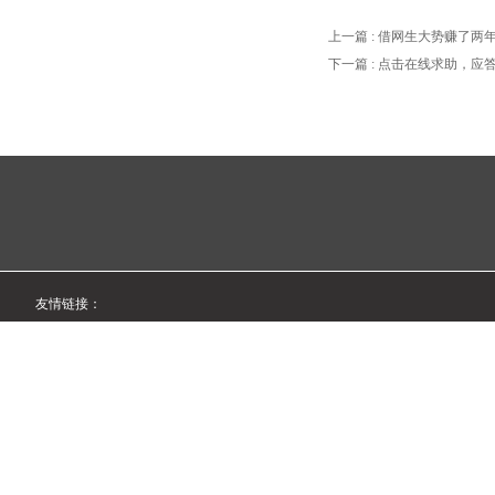
上一篇 : 借网生大势赚了
点“慢”内容
下一篇 : 点击在线求助，
友情链接：