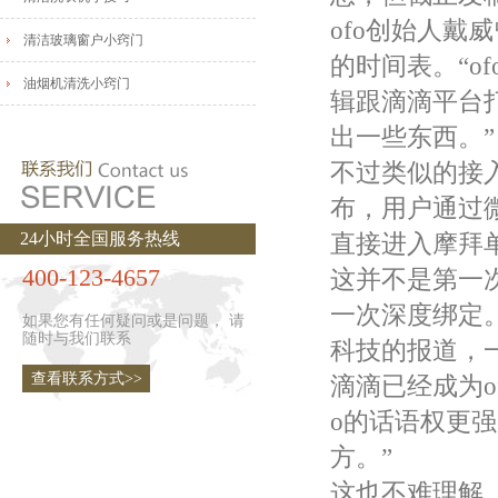
ofo创始人戴
清洁玻璃窗户小窍门
的时间表。“o
油烟机清洗小窍门
辑跟滴滴平台
出一些东西。”
不过类似的接
布，用户通过
24小时全国服务热线
直接进入摩拜
400-123-4657
这并不是第一
一次深度绑定
如果您有任何疑问或是问题， 请
随时与我们联系
科技的报道，
查看联系方式>>
滴滴已经成为o
o的话语权更强
方。”
这也不难理解