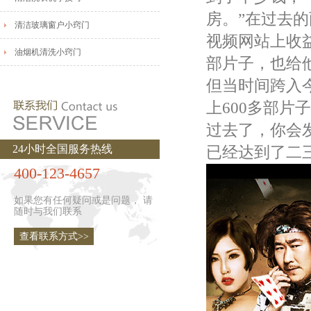
房。”在过去
清洁玻璃窗户小窍门
视频网站上收益
油烟机清洗小窍门
部片子，也给
但当时间跨入
上600多部片
过去了，你会
24小时全国服务热线
已经达到了二
400-123-4657
如果您有任何疑问或是问题， 请
随时与我们联系
查看联系方式>>