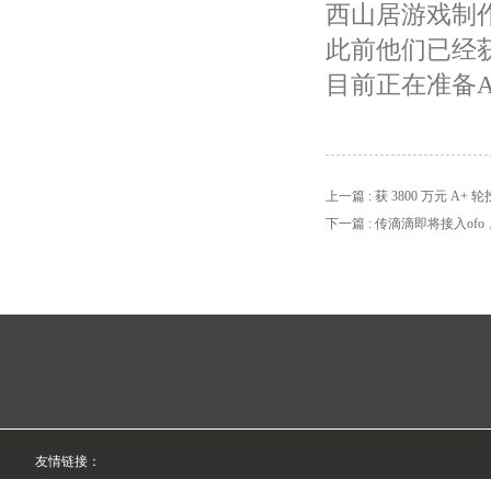
西山居游戏制
此前他们已经
目前正在准备A
上一篇 : 获 3800 万元
通
下一篇 : 传滴滴即将接入o
友情链接：